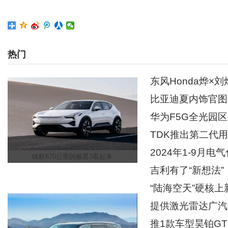
热门
东风Honda烨
比亚迪夏内饰官图
华为F5G全光园
TDK推出第二代用
2024年1-9月
续航670公里的极星3看起来
吉利有了“新想法”
“陆海空天”硬核
提供激光雷达广汽
推1款车型昊铂GT